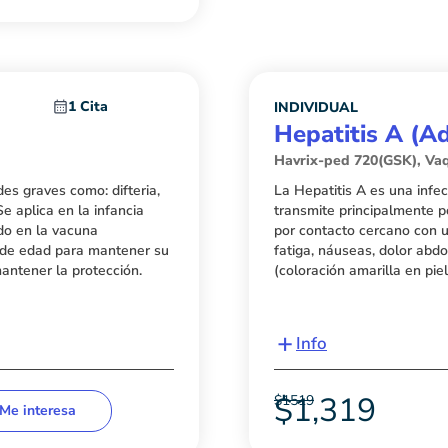
1 Cita
INDIVIDUAL
Hepatitis A (A
Havrix-ped 720(GSK), Vaq
s graves como: difteria,
La Hepatitis A es una infe
e aplica en la infancia
transmite principalmente 
do en la vacuna
por contacto cercano con u
 de edad para mantener su
fatiga, náuseas, dolor abdo
antener la protección.
(coloración amarilla en piel
+
Info
$
1,319
$
1519
Me interesa