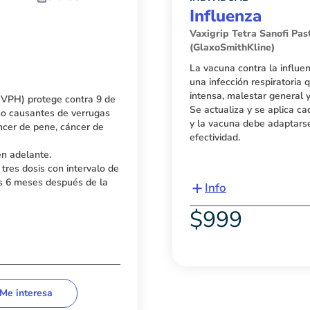
Influenza
Vaxigrip Tetra Sanofi Pas
(GlaxoSmithKline)
La vacuna contra la influen
una infección respiratoria 
intensa, malestar general y
(VPH) protege contra 9 de
Se actualiza y se aplica c
ano causantes de verrugas
y la vacuna debe adaptars
áncer de pene, cáncer de
efectividad.
en adelante.
res dosis con intervalo de
+
is 6 meses después de la
Info
$
999
Me interesa