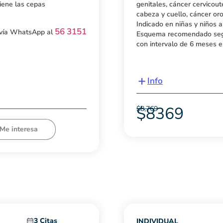
iene las cepas
genitales, cáncer cervicout
cabeza y cuello, cáncer oro
Indicado en niñas y niños a
56 3151
 vía WhatsApp al
Esquema recomendado segú
con intervalo de 6 meses e
+
Info
$
8369
$
8,769
Me interesa
3 Citas
INDIVIDUAL