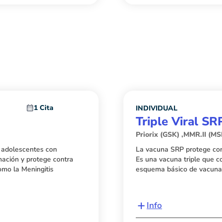
1 Cita
INDIVIDUAL
)
Triple Viral SR
Priorix (GSK) ,MMR.II (M
 adolescentes con
La vacuna SRP protege cont
ación y protege contra
Es una vacuna triple que c
omo la Meningitis
esquema básico de vacunaci
+
Info