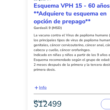
Esquema VPH 15 - 60 años
**Adquiere tu esquema en
opción de prepago**
Gardasil 9 (MSD)
La vacuna contra el Virus de papiloma humano 
los principales tipos de virus de papiloma hum
genitales, cáncer cervicouterino, cáncer anal, c
cabeza y cuello, cáncer orofaríngeo.
Indicado en niñas y niños a partir de los 9 años 
Esquema recomendado según el grupo de edad: t
2 meses después de la primera y la tercera dos
primera dosis.
+
Info
$
12499
$
13,179