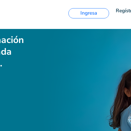
Regíst
Ingresa
ación
ada
.